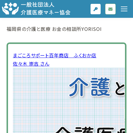
福岡県の介護と医療
お金の相談所YORISOI
まごころサポート百年商店 ふくおか店
佐々木 崇吉 さん