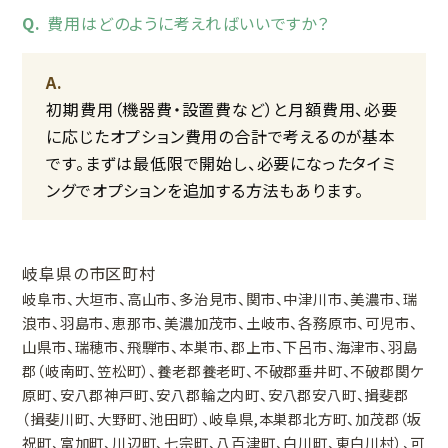
費用はどのように考えればいいですか？
初期費用（機器費・設置費など）と月額費用、必要
に応じたオプション費用の合計で考えるのが基本
です。まずは最低限で開始し、必要になったタイミ
ングでオプションを追加する方法もあります。
岐阜県の市区町村
岐阜市、大垣市、高山市、多治見市、関市、中津川市、美濃市、瑞
浪市、羽島市、恵那市、美濃加茂市、土岐市、各務原市、可児市、
山県市、瑞穂市、飛騨市、本巣市、郡上市、下呂市、海津市、羽島
郡（岐南町、笠松町）、養老郡養老町、不破郡垂井町、不破郡関ケ
原町、安八郡神戸町、安八郡輪之内町、安八郡安八町、揖斐郡
（揖斐川町、大野町、池田町）、岐阜県,本巣郡北方町、加茂郡（坂
祝町、富加町、川辺町、七宗町、八百津町、白川町、東白川村）、可