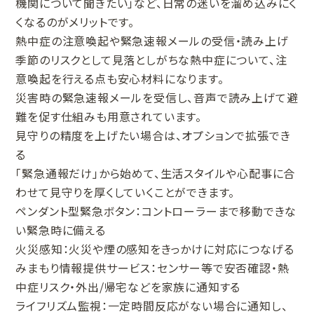
機関について聞きたい」など、日常の迷いを溜め込みにく
くなるのがメリットです。
熱中症の注意喚起や緊急速報メールの受信・読み上げ
季節のリスクとして見落としがちな熱中症について、注
意喚起を行える点も安心材料になります。
災害時の緊急速報メールを受信し、音声で読み上げて避
難を促す仕組みも用意されています。
見守りの精度を上げたい場合は、オプションで拡張でき
る
「緊急通報だけ」から始めて、生活スタイルや心配事に合
わせて見守りを厚くしていくことができます。
ペンダント型緊急ボタン：コントローラーまで移動できな
い緊急時に備える
火災感知：火災や煙の感知をきっかけに対応につなげる
みまもり情報提供サービス：センサー等で安否確認・熱
中症リスク・外出/帰宅などを家族に通知する
ライフリズム監視：一定時間反応がない場合に通知し、