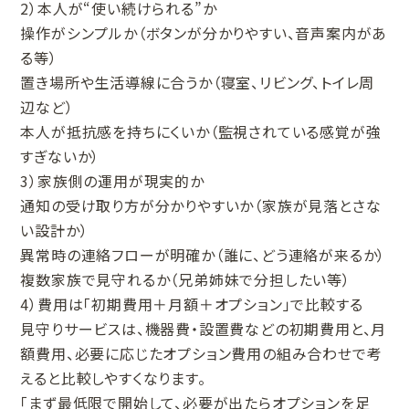
2）本人が“使い続けられる”か
操作がシンプルか（ボタンが分かりやすい、音声案内があ
る等）
置き場所や生活導線に合うか（寝室、リビング、トイレ周
辺など）
本人が抵抗感を持ちにくいか（監視されている感覚が強
すぎないか）
3）家族側の運用が現実的か
通知の受け取り方が分かりやすいか（家族が見落とさな
い設計か）
異常時の連絡フローが明確か（誰に、どう連絡が来るか）
複数家族で見守れるか（兄弟姉妹で分担したい等）
4）費用は「初期費用＋月額＋オプション」で比較する
見守りサービスは、機器費・設置費などの初期費用と、月
額費用、必要に応じたオプション費用の組み合わせで考
えると比較しやすくなります。
「まず最低限で開始して、必要が出たらオプションを足