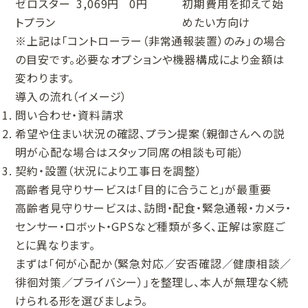
ゼロスター
3,069円
0円
初期費用を抑えて始
トプラン
めたい方向け
※上記は「コントローラー（非常通報装置）のみ」の場合
の目安です。必要なオプションや機器構成により金額は
変わります。
導入の流れ（イメージ）
問い合わせ・資料請求
希望や住まい状況の確認、プラン提案（親御さんへの説
明が心配な場合はスタッフ同席の相談も可能）
契約・設置（状況により工事日を調整）
高齢者見守りサービスは「目的に合うこと」が最重要
高齢者見守りサービスは、訪問・配食・緊急通報・カメラ・
センサー・ロボット・GPSなど種類が多く、正解は家庭ご
とに異なります。
まずは「何が心配か（緊急対応／安否確認／健康相談／
徘徊対策／プライバシー）」を整理し、本人が無理なく続
けられる形を選びましょう。