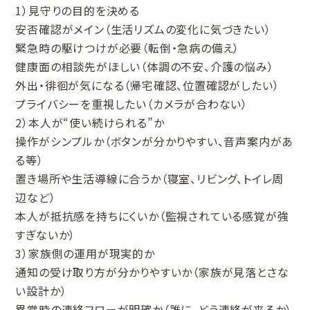
1）見守りの目的を決める
安否確認がメイン（生活リズムの変化に気づきたい）
緊急時の駆けつけが必要（転倒・急病の備え）
健康面の相談先がほしい（体調の不安、介護の悩み）
外出・徘徊が気になる（帰宅確認、位置確認がしたい）
プライバシーを重視したい（カメラが合わない）
2）本人が“使い続けられる”か
操作がシンプルか（ボタンが分かりやすい、音声案内があ
る等）
置き場所や生活導線に合うか（寝室、リビング、トイレ周
辺など）
本人が抵抗感を持ちにくいか（監視されている感覚が強
すぎないか）
3）家族側の運用が現実的か
通知の受け取り方が分かりやすいか（家族が見落とさな
い設計か）
異常時の連絡フローが明確か（誰に、どう連絡が来るか）