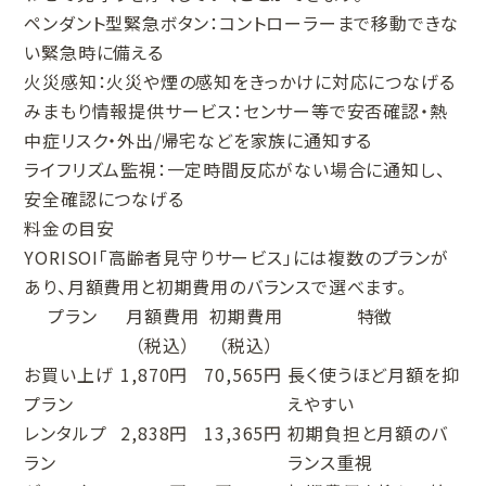
ペンダント型緊急ボタン：コントローラーまで移動できな
い緊急時に備える
火災感知：火災や煙の感知をきっかけに対応につなげる
みまもり情報提供サービス：センサー等で安否確認・熱
中症リスク・外出/帰宅などを家族に通知する
ライフリズム監視：一定時間反応がない場合に通知し、
安全確認につなげる
料金の目安
YORISOI「高齢者見守りサービス」には複数のプランが
あり、月額費用と初期費用のバランスで選べます。
プラン
月額費用
初期費用
特徴
（税込）
（税込）
お買い上げ
1,870円
70,565円
長く使うほど月額を抑
プラン
えやすい
レンタルプ
2,838円
13,365円
初期負担と月額のバ
ラン
ランス重視