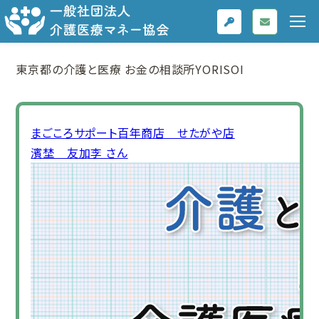
東京都の介護と医療
お金の相談所YORISOI
まごころサポート百年商店 せたがや店
濱埜 友加李 さん