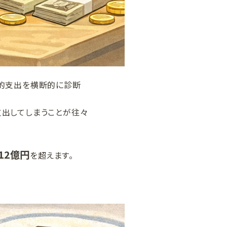
公的支出を横断的に診断
支出してしまうことが往々
12億円
を超えます。